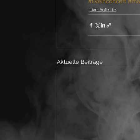
#liveinconcert
#ma
Live-Auftritte
Aktuelle Beiträge