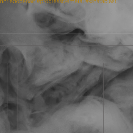
nnriedopenair
#progressivemetal
#whatablast