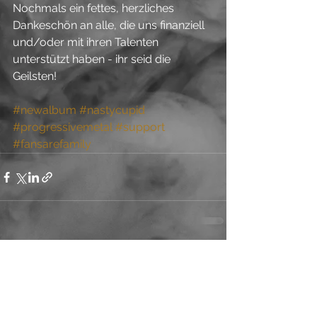
Nochmals ein fettes, herzliches 
Dankeschön an alle, die uns finanziell 
und/oder mit ihren Talenten 
unterstützt haben - ihr seid die 
Geilsten!
#newalbum
#nastycupid
#progressivemetal
#support
#fansarefamily
Alle ansehen
Aktuelle Beiträge